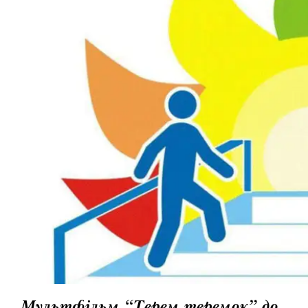
Мультфільм “Терем теремок” до