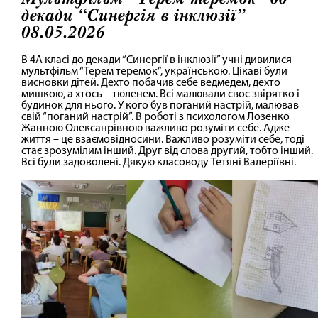
декади “Синергія в інклюзії”
08.05.2026
В 4А класі до декади “Синергії в інклюзії” учні дивилися
мультфільм “Терем теремок”, українською. Цікаві були
висновки дітей. Дехто побачив себе ведмедем, дехто
мишкою, а хтось – тюленем. Всі малювали своє звірятко і
будинок для нього. У кого був поганий настрій, малював
свій “поганий настрій”. В роботі з психологом Лозенко
Жанною Олексанрівною важливо розуміти себе. Адже
життя – це взаємовідносини. Важливо розуміти себе, тоді
стає зрозумілим інший. Друг від слова другий, тобто інший.
Всі були задоволені. Дякую класоводу Тетяні Валеріївні.