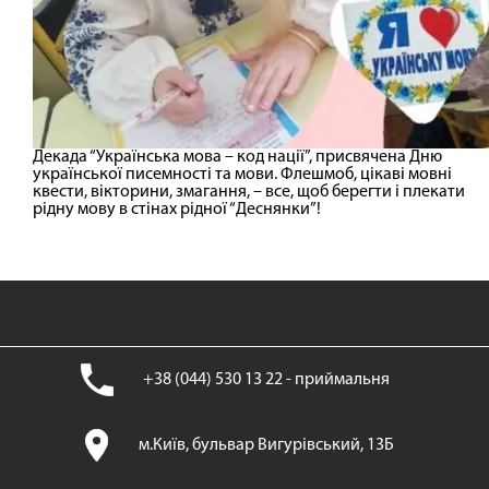
Декада “Українська мова – код нації”, присвячена Дню
української писемності та мови. Флешмоб, цікаві мовні
квести, вікторини, змагання, – все, щоб берегти і плекати
рідну мову в стінах рідної “Деснянки”!
+38 (044) 530 13 22 - приймальня
м.Київ, бульвар Вигурівський, 13Б