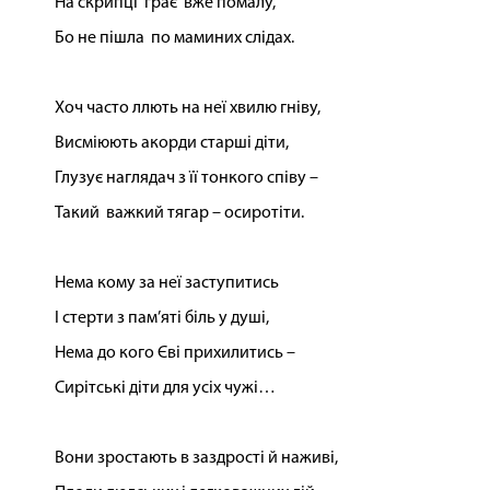
На скрипці грає вже помалу,
Бо не пішла по маминих слідах.
Хоч часто ллють на неї хвилю гніву,
Висміюють акорди старші діти,
Глузує наглядач з її тонкого співу –
Такий важкий тягар – осиротіти.
Нема кому за неї заступитись
І стерти з пам’яті біль у душі,
Нема до кого Єві прихилитись –
Сирітські діти для усіх чужі…
Вони зростають в заздрості й наживі,