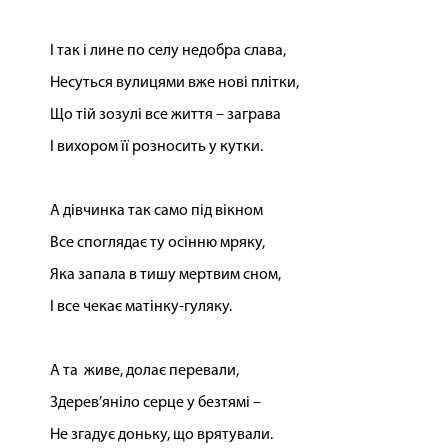
І так і лине по селу недобра слава,
Несуться вулицями вже нові плітки,
Що тій зозулі все життя – заграва
І вихором її розносить у кутки.
А дівчинка так само під вікном
Все споглядає ту осінню мряку,
Яка запала в тишу мертвим сном,
І все чекає матінку-гуляку.
А та живе, долає перевали,
Здерев’яніло серце у безтямі –
Не згадує доньку, що врятували.