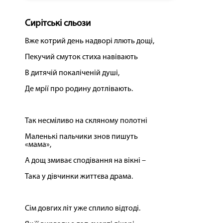
Сирітські сльози
Вже котрий день надворі ллють дощі,
Пекучий смуток стиха навівають
В дитячій покаліченій душі,
Де мрії про родину дотлівають.
Так несміливо на скляному полотні
Маленькі пальчики знов пишуть
«мама»,
А дощ змиває сподівання на вікні –
Така у дівчинки життєва драма.
Сім довгих літ уже сплило відтоді.