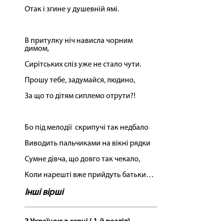
Отак і згине у душевній ямі.
В притулку ніч нависла чорним
димом,
Сирітських сліз уже не стало чути.
Прошу тебе, задумайся, людино,
За що то дітям сиплемо отрути?!
Бо під мелодії скрипучі так недбало
Виводить пальчиками на вікні рядки
Сумне дівча, що довго так чекало,
Коли нарешті вже прийдуть батьки…
Інші вірші