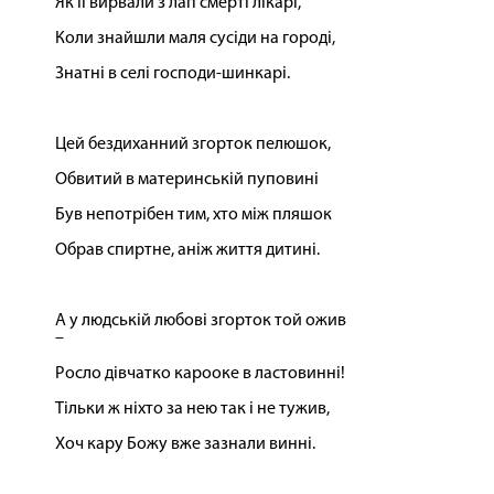
Як її вирвали з лап смерті лікарі,
Коли знайшли маля сусіди на городі,
Знатні в селі господи-шинкарі.
Цей бездиханний згорток пелюшок,
Обвитий в материнській пуповині
Був непотрібен тим, хто між пляшок
Обрав спиртне, аніж життя дитині.
А у людській любові згорток той ожив
–
Росло дівчатко карооке в ластовинні!
Тільки ж ніхто за нею так і не тужив,
Хоч кару Божу вже зазнали винні.