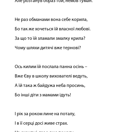
Але розтанув образ той, немов туман.
Не раз обманами вона себе корила,
Бо так же хочеться їй власної любові.
За що то їй зламали змалку крила?
Чому шляхи дитячі вже тернові?
Ось килим їй послала панна осінь –
Вже Єву в школу вихователі ведуть,
А їй така ж байдужа неба просинь,
Бо інші діти з мамами ідуть!
І рік за роком лине на поталу,
І в її серці досі живе страх.