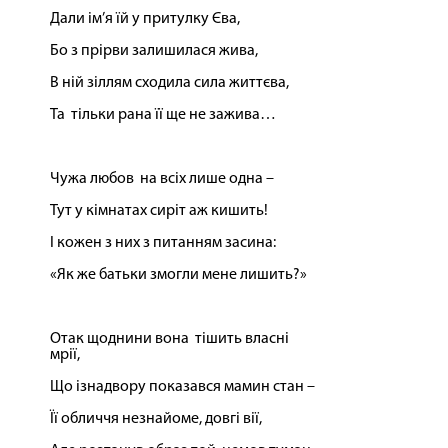
Дали ім’я їй у притулку Єва,
Бо з прірви залишилася жива,
В ній зіллям сходила сила життєва,
Та тільки рана її ще не зажива…
Чужа любов на всіх лише одна –
Тут у кімнатах сиріт аж кишить!
І кожен з них з питанням засина:
«Як же батьки змогли мене лишить?»
Отак щоднини вона тішить власні
мрії,
Що ізнадвору показався мамин стан –
Її обличчя незнайоме, довгі вії,