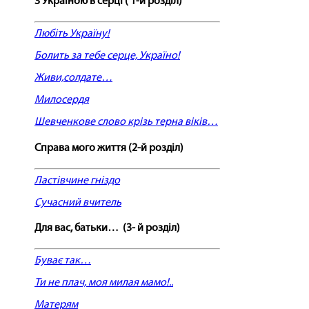
З Україною в серці ( 1-й розділ)
Любіть Україну!
Болить за тебе серце, Україно!
Живи,солдате…
Милосердя
Шевченкове слово крізь терна віків…
Справа мого життя (2-й розділ)
Ластівчине гніздо
Сучасний вчитель
Для вас, батьки… (3- й розділ)
Буває так…
Ти не плач, моя милая мамо!..
Матерям