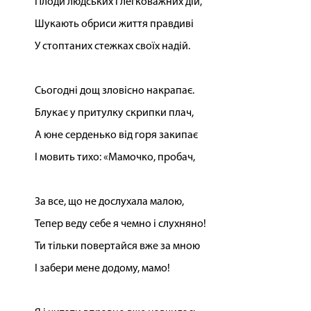
Плоди людських і легковажних дій,
Шукають обриси життя правдиві
У стоптаних стежках своїх надій.
Сьогодні дощ зловісно накрапає.
Блукає у притулку скрипки плач,
А юне серденько від горя закипає
І мовить тихо: «Мамочко, пробач,
За все, що не дослухала малою,
Тепер веду себе я чемно і слухняно!
Ти тільки повертайся вже за мною
І забери мене додому, мамо!