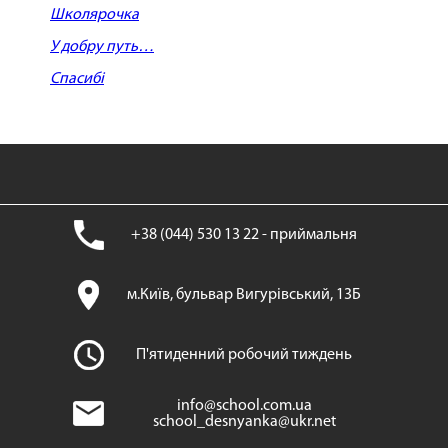
Школярочка
У добру путь…
Спасибі
+38 (044) 530 13 22 - приймальня
м.Київ, бульвар Вигурівський, 13Б
П'ятиденний робочий тиждень
info@school.com.ua
school_desnyanka@ukr.net