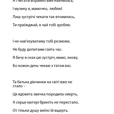
Я і читати вправно вже навчилась,
І музику я, мамочко, люблю!
Лиш зустрічі чекати так втомилась,
Ти приїжджай, я чай тобі зроблю.
І не нав’язуватиму тобі розмови,
Не буду допитами гаять час.
Я бачу в снах цю зустріч, мамо, знову,
Бо кожен день чекаю з татом вас.
Та батька дівчинки на світі вже не
стало –
Ця ядовита звичка породила смерть,
А серце матері бриніть не перестало,
От тільки душу виїло їй вщерть.